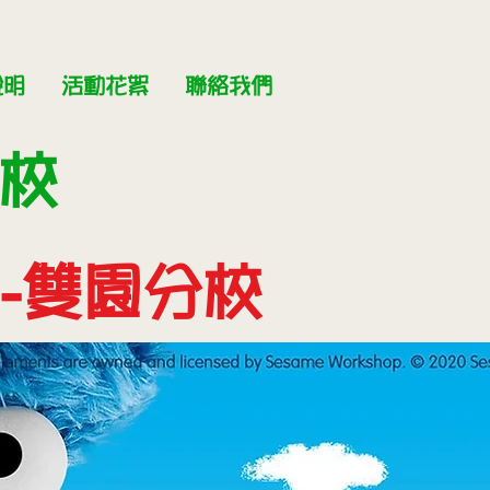
說明
活動花絮
聯絡我們
分校
語-雙園分校