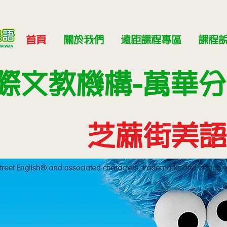
首頁
關於我們
遠距課程專區
課程
際文教機構-萬華
​芝蔴街美